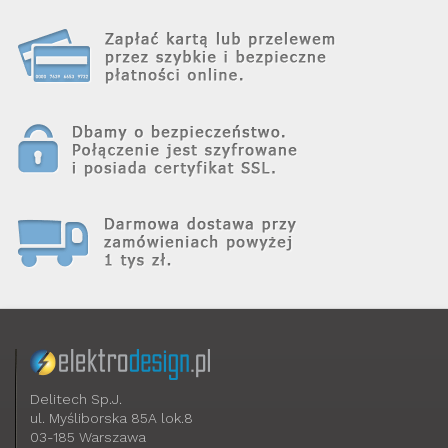
Delitech Sp.J.
ul. Myśliborska 85A lok.8
03-185 Warszawa