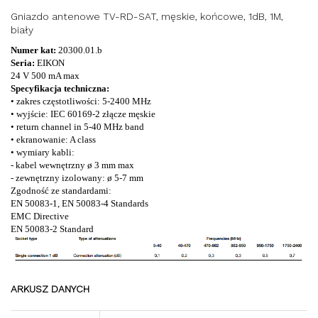
Gniazdo antenowe TV-RD-SAT, męskie, końcowe, 1dB, 1M,
biały
Numer kat:
20300.01.b
Seria:
EIKON
24 V 500 mA max
Specyfikacja techniczna:
• zakres częstotliwości: 5-2400 MHz
• wyjście: IEC 60169-2 złącze męskie
• return channel in 5-40 MHz band
• ekranowanie: A class
• wymiary kabli:
- kabel wewnętrzny ø 3 mm max
- zewnętrzny izolowany: ø 5-7 mm
Zgodność ze standardami:
EN 50083-1, EN 50083-4 Standards
EMC Directive
EN 50083-2 Standard
ARKUSZ DANYCH