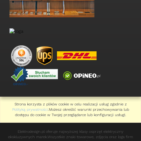
Strona korzysta z plików cookie w celu realizacji usług zgodnie z
Polityką prywatności
.Możesz określić warunki przechowywania lub
dostępu do cookie w Twojej przeglądarce lub konfiguracji usługi.
Elektrodesign.pl oferuje najwyższej klasy osprzęt elektryczny
ekskluzywnych marek.Wszystkie znaki towarowe, zdjęcia oraz loga firm