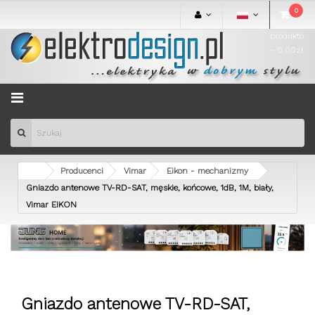
0
0
produktów
- 0.00zł
Menu
Producenci
Vimar
Eikon - mechanizmy
Gniazdo antenowe TV-RD-SAT, męskie, końcowe, 1dB, 1M, biały,
Vimar EIKON
Gniazdo antenowe TV-RD-SAT,