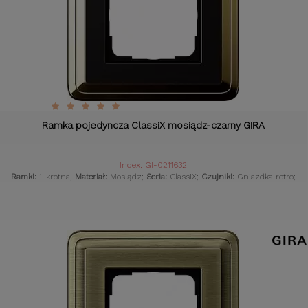
Ramka pojedyncza ClassiX mosiądz-czarny GIRA
Index: GI-0211632
Ramki:
1-krotna;
Materiał:
Mosiądz;
Seria:
ClassiX;
Czujniki:
Gniazdka retro;