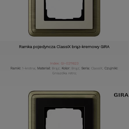
Ramka pojedyncza ClassiX brąz-kremowy GIRA
Index: GI-0211623
Ramki:
1-krotna;
Materiał:
Brąz;
Kolor:
Brąz;
Seria:
ClassiX;
Czujniki:
Gniazdka retro;