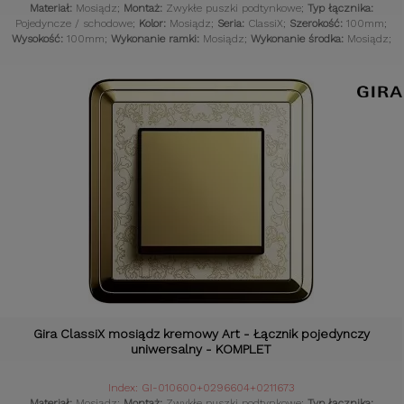
Materiał:
Mosiądz;
Montaż:
Zwykłe puszki podtynkowe;
Typ łącznika:
Pojedyncze / schodowe;
Kolor:
Mosiądz;
Seria:
ClassiX;
Szerokość:
100mm;
Wysokość:
100mm;
Wykonanie ramki:
Mosiądz;
Wykonanie środka:
Mosiądz;
Komplet:
Tak;
Czujniki:
Gniazdka retro;
Gira ClassiX mosiądz kremowy Art - Łącznik pojedynczy
uniwersalny - KOMPLET
Index: GI-010600+0296604+0211673
Materiał:
Mosiądz;
Montaż:
Zwykłe puszki podtynkowe;
Typ łącznika: