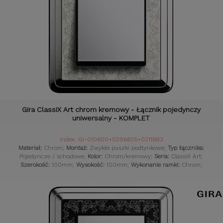
Gira ClassiX Art chrom kremowy - Łącznik pojedynczy
uniwersalny - KOMPLET
Index: GI-010600+0296605+0211683
Materiał:
Chrom;
Montaż:
Zwykłe puszki podtynkowe;
Typ łącznika:
Pojedyncze / schodowe;
Kolor:
Chrom/kremowy;
Seria:
ClassiX Art;
Szerokość:
100mm;
Wysokość:
100mm;
Wykonanie ramki:
Chrom;
Wykonanie środka:
Chrom;
Styl osprzętu:
Klasyczny;
Komplet:
Tak;
Czujniki:
Gniazdka retro;