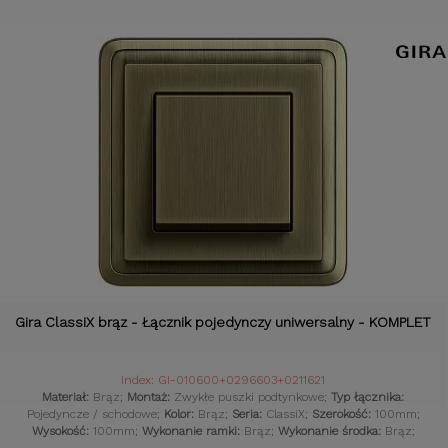
Komplet:
Tak;
Czujniki:
Gniazdka retro;
Gira ClassiX brąz - Łącznik pojedynczy uniwersalny - KOMPLET
Index: GI-010600+0296603+0211621
Materiał:
Brąz;
Montaż:
Zwykłe puszki podtynkowe;
Typ łącznika:
Pojedyncze / schodowe;
Kolor:
Brąz;
Seria:
ClassiX;
Szerokość:
100mm;
Wysokość:
100mm;
Wykonanie ramki:
Brąz;
Wykonanie środka:
Brąz;
Komplet:
Tak;
Czujniki:
Gniazdka retro;