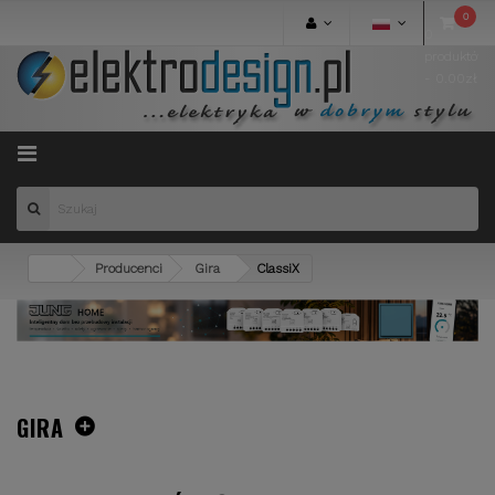
0
0
produktów
- 0.00zł
Menu
Producenci
Gira
ClassiX
GIRA