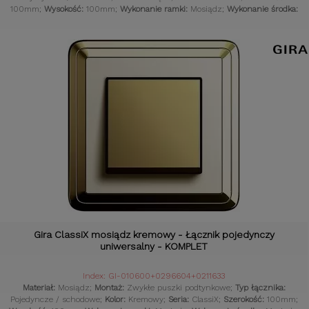
100mm;
Wysokość:
100mm;
Wykonanie ramki:
Mosiądz;
Wykonanie środka:
Mosiądz;
Styl osprzętu:
Klasyczny;
Komplet:
Tak;
Czujniki:
Gniazdka retro;
Gira ClassiX mosiądz kremowy - Łącznik pojedynczy
uniwersalny - KOMPLET
Index: GI-010600+0296604+0211633
Materiał:
Mosiądz;
Montaż:
Zwykłe puszki podtynkowe;
Typ łącznika:
Pojedyncze / schodowe;
Kolor:
Kremowy;
Seria:
ClassiX;
Szerokość:
100mm;