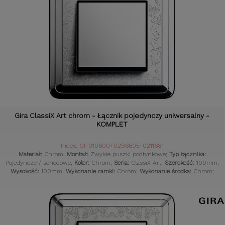
Gira ClassiX Art chrom - Łącznik pojedynczy uniwersalny -
KOMPLET
Index: GI-010600+0296605+0211681
Materiał:
Chrom;
Montaż:
Zwykłe puszki podtynkowe;
Typ łącznika:
Pojedyncze / schodowe;
Kolor:
Chrom;
Seria:
ClassiX Art;
Szerokość:
100mm;
Wysokość:
100mm;
Wykonanie ramki:
Chrom;
Wykonanie środka:
Chrom;
Styl osprzętu:
Klasyczny;
Komplet:
Tak;
Czujniki:
Gniazdka retro;