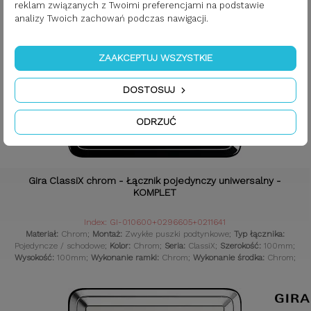
reklam związanych z Twoimi preferencjami na podstawie
analizy Twoich zachowań podczas nawigacji.
ZAAKCEPTUJ WSZYSTKIE
DOSTOSUJ
ODRZUĆ
Gira ClassiX chrom - Łącznik pojedynczy uniwersalny -
KOMPLET
Index: GI-010600+0296605+0211641
Materiał:
Chrom;
Montaż:
Zwykłe puszki podtynkowe;
Typ łącznika:
Pojedyncze / schodowe;
Kolor:
Chrom;
Seria:
ClassiX;
Szerokość:
100mm;
Wysokość:
100mm;
Wykonanie ramki:
Chrom;
Wykonanie środka:
Chrom;
Komplet:
Tak;
Czujniki:
Gniazdka retro;