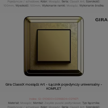
Pojedyncze / schodowe;
Kolor:
Mosiądz;
Seria:
ClassiX Art;
Szerokość:
100mm;
Wysokość:
100mm;
Wykonanie ramki:
Mosiądz;
Wykonanie środka:
Mosiądz;
Styl osprzętu:
Klasyczny;
Komplet:
Tak;
Czujniki:
Gniazdka retro;
Gira ClassiX mosiądz Art - Łącznik pojedynczy uniwersalny -
KOMPLET
Index: GI-010600+0296604+0211671
Materiał:
Mosiądz;
Montaż:
Zwykłe puszki podtynkowe;
Typ łącznika:
Pojedyncze / schodowe;
Kolor:
Mosiądz;
Seria:
ClassiX Art;
Szerokość: