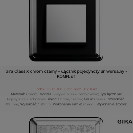
Gira ClassiX chrom czarny - Łącznik pojedynczy uniwersalny -
KOMPLET
Index: GI-010600+0296605+0211642
Materiał:
Chrom;
Montaż:
Zwykłe puszki podtynkowe;
Typ łącznika:
Pojedyncze / schodowe;
Kolor:
Chrom/czarny;
Seria:
ClassiX;
Szerokość:
100mm;
Wysokość:
100mm;
Wykonanie ramki:
Chrom;
Wykonanie środka:
Chrom;
Komplet:
Tak;
Czujniki:
Gniazdka retro;