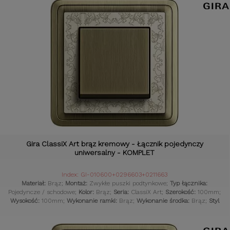
Gira ClassiX Art brąz kremowy - Łącznik pojedynczy
uniwersalny - KOMPLET
Index: GI-010600+0296603+0211663
Materiał:
Brąz;
Montaż:
Zwykłe puszki podtynkowe;
Typ łącznika:
Pojedyncze / schodowe;
Kolor:
Brąz;
Seria:
ClassiX Art;
Szerokość:
100mm;
Wysokość:
100mm;
Wykonanie ramki:
Brąz;
Wykonanie środka:
Brąz;
Styl
osprzętu:
Klasyczny;
Komplet:
Tak;
Czujniki:
Gniazdka retro;