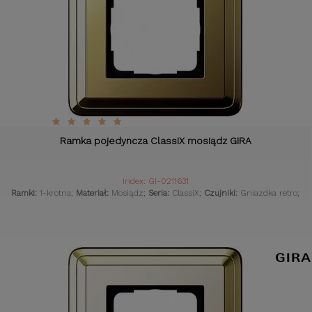
Ramka pojedyncza ClassiX mosiądz GIRA
Index: GI-0211631
Ramki:
1-krotna;
Materiał:
Mosiądz;
Seria:
ClassiX;
Czujniki:
Gniazdka retro;