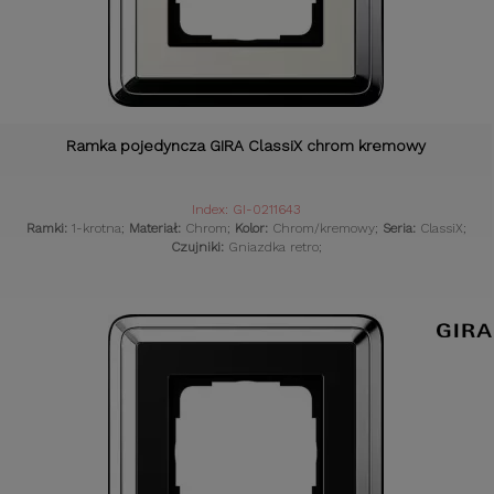
Ramka pojedyncza GIRA ClassiX chrom kremowy
Index: GI-0211643
Ramki:
1-krotna;
Materiał:
Chrom;
Kolor:
Chrom/kremowy;
Seria:
ClassiX;
Czujniki:
Gniazdka retro;