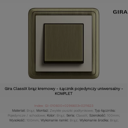
Gira ClassiX brąz kremowy - Łącznik pojedynczy uniwersalny -
KOMPLET
Index: GI-010600+0296603+0211623
Materiał:
Brąz;
Montaż:
Zwykłe puszki podtynkowe;
Typ łącznika:
Pojedyncze / schodowe;
Kolor:
Brąz;
Seria:
ClassiX;
Szerokość:
100mm;
Wysokość:
100mm;
Wykonanie ramki:
Brąz;
Wykonanie środka:
Brąz;
Komplet:
Tak;
Czujniki:
Gniazdka retro;