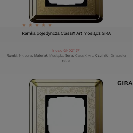
Ramka pojedyncza ClassiX Art mosiądz GIRA
Index: GI-0211671
Ramki:
1-krotna;
Materiał:
Mosiądz;
Seria:
ClassiX Art;
Czujniki:
Gniazdka
retro;