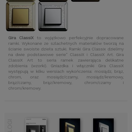
Gira ClassiX
to wyjątkowo perfekcyjnie dopracowane
ramki. Wykonane ze szlachetnych materiałów tworzą na
ścianie swoiste dzieła sztuki. Ramki Gira Classix dzielimy
na dwie podstawowe serie" ClassiX i ClassiX Art. Gira
ClassiX Art to seria ramek zawierająca delikatne
zdobienia (wzorki). Gniazdka i włączniki Gira ClassiX
występują w kilku wersiach wykończenia: mosiądz, brąz,
chrom, oraz mosiądz/czarny, mosiądz/kremowy,
brąz/czarny, brąz/kremowy, chrom/czarny i
chrom/kremowy.