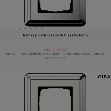
Ramka pojedyncza GIRA ClassiX chrom
Index: GI-0211641
Ramki:
1-krotna;
Materiał:
Chrom;
Kolor:
Chrom;
Seria:
ClassiX;
Czujniki:
Gniazdka retro;