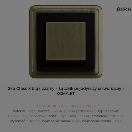
Gira ClassiX brąz czarny - Łącznik pojedynczy uniwersalny -
KOMPLET
Index: GI-010600+0296603+0211622
Materiał:
Brąz;
Montaż:
Zwykłe puszki podtynkowe;
Typ łącznika:
Pojedyncze / schodowe;
Kolor:
Brąz;
Seria:
ClassiX;
Szerokość:
100mm;
Wysokość:
100mm;
Wykonanie ramki:
Brąz;
Wykonanie środka:
Brąz;
Komplet:
Tak;
Czujniki:
Gniazdka retro;