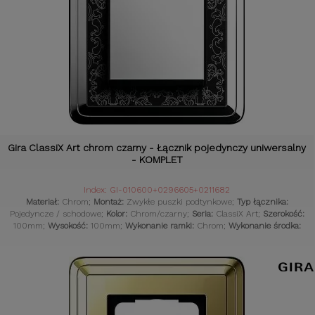
Gira ClassiX Art chrom czarny - Łącznik pojedynczy uniwersalny
- KOMPLET
Index: GI-010600+0296605+0211682
Materiał:
Chrom;
Montaż:
Zwykłe puszki podtynkowe;
Typ łącznika:
Pojedyncze / schodowe;
Kolor:
Chrom/czarny;
Seria:
ClassiX Art;
Szerokość:
100mm;
Wysokość:
100mm;
Wykonanie ramki:
Chrom;
Wykonanie środka:
Chrom;
Styl osprzętu:
Klasyczny;
Komplet:
Tak;
Czujniki:
Gniazdka retro;