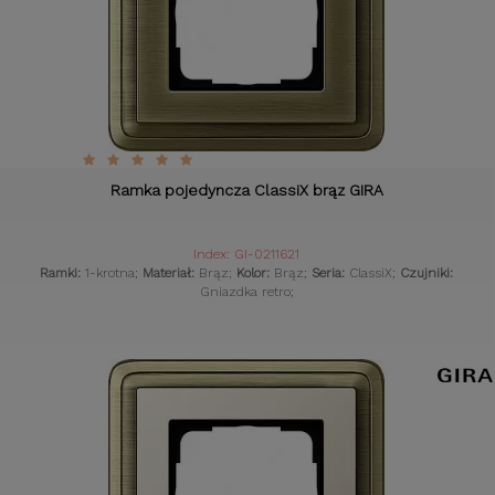
Ramka pojedyncza ClassiX brąz GIRA
Index: GI-0211621
Ramki:
1-krotna;
Materiał:
Brąz;
Kolor:
Brąz;
Seria:
ClassiX;
Czujniki:
Gniazdka retro;