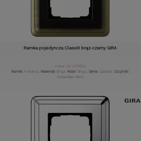
Ramka pojedyncza ClassiX brąz-czarny GIRA
Index: GI-0211622
Ramki:
1-krotna;
Materiał:
Brąz;
Kolor:
Brąz;
Seria:
ClassiX;
Czujniki:
Gniazdka retro;