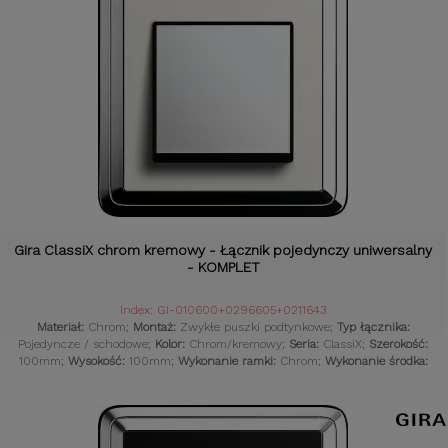
Gira ClassiX chrom kremowy - Łącznik pojedynczy uniwersalny
- KOMPLET
Index: GI-010600+0296605+0211643
Materiał:
Chrom;
Montaż:
Zwykłe puszki podtynkowe;
Typ łącznika:
Pojedyncze / schodowe;
Kolor:
Chrom/kremowy;
Seria:
ClassiX;
Szerokość:
100mm;
Wysokość:
100mm;
Wykonanie ramki:
Chrom;
Wykonanie środka:
Chrom;
Komplet:
Tak;
Czujniki:
Gniazdka retro;