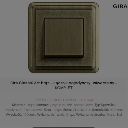
Gira ClassiX Art brąz - Łącznik pojedynczy uniwersalny -
KOMPLET
Index: GI-010600+0296603+0211661
Materiał:
Brąz;
Montaż:
Zwykłe puszki podtynkowe;
Typ łącznika:
Pojedyncze / schodowe;
Kolor:
Brąz;
Seria:
ClassiX Art;
Szerokość:
100mm;
Wysokość:
100mm;
Wykonanie ramki:
Brąz;
Wykonanie środka:
Brąz;
Styl
osprzętu:
Klasyczny;
Komplet:
Tak;
Czujniki:
Gniazdka retro;