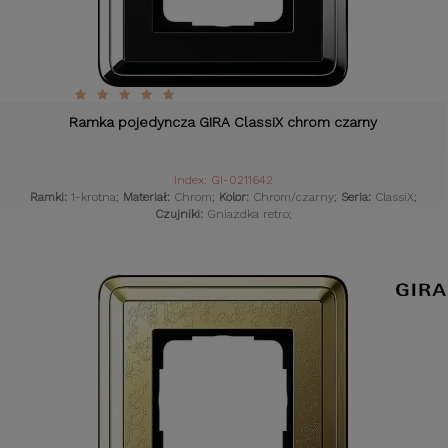
Ramka pojedyncza GIRA ClassiX chrom czarny
Index: GI-0211642
Ramki:
1-krotna;
Materiał:
Chrom;
Kolor:
Chrom/czarny;
Seria:
ClassiX;
Czujniki:
Gniazdka retro;