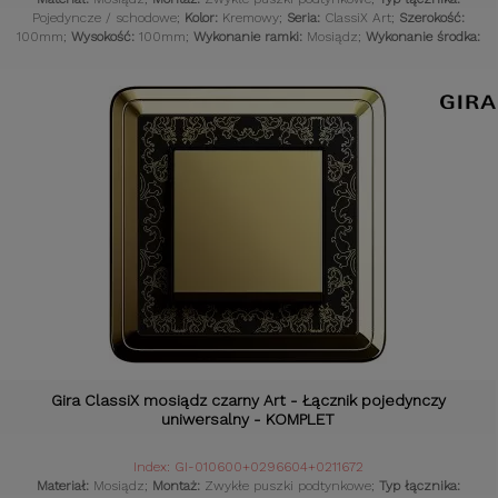
Pojedyncze / schodowe;
Kolor:
Kremowy;
Seria:
ClassiX Art;
Szerokość:
100mm;
Wysokość:
100mm;
Wykonanie ramki:
Mosiądz;
Wykonanie środka:
Mosiądz;
Styl osprzętu:
Klasyczny;
Komplet:
Tak;
Czujniki:
Gniazdka retro;
Gira ClassiX mosiądz czarny Art - Łącznik pojedynczy
uniwersalny - KOMPLET
Index: GI-010600+0296604+0211672
Materiał:
Mosiądz;
Montaż:
Zwykłe puszki podtynkowe;
Typ łącznika: