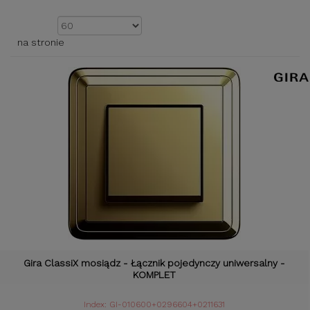
Pokazać
na stronie
Gira ClassiX mosiądz - Łącznik pojedynczy uniwersalny -
KOMPLET
Index: GI-010600+0296604+0211631