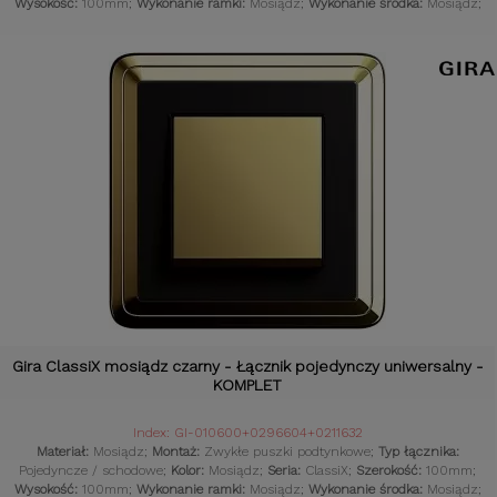
Wysokość:
100mm;
Wykonanie ramki:
Mosiądz;
Wykonanie środka:
Mosiądz;
Komplet:
Tak;
Czujniki:
Gniazdka retro;
Gira ClassiX mosiądz czarny - Łącznik pojedynczy uniwersalny -
KOMPLET
Index: GI-010600+0296604+0211632
Materiał:
Mosiądz;
Montaż:
Zwykłe puszki podtynkowe;
Typ łącznika:
Pojedyncze / schodowe;
Kolor:
Mosiądz;
Seria:
ClassiX;
Szerokość:
100mm;
Wysokość:
100mm;
Wykonanie ramki:
Mosiądz;
Wykonanie środka:
Mosiądz;