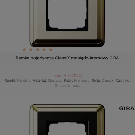
Ramka pojedyncza ClassiX mosiądz-kremowy GIRA
Index: GI-0211633
Ramki:
1-krotna;
Materiał:
Mosiądz;
Kolor:
Kremowy;
Seria:
ClassiX;
Czujniki:
Gniazdka retro;