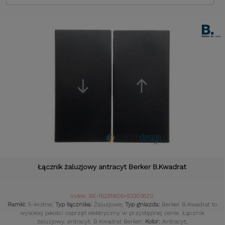
Łącznik żaluzjowy antracyt Berker B.Kwadrat
Index: BE-16251606+53303520
Ramki:
5-krotne;
Typ łącznika:
Żaluzjowe;
Typ gniazda:
Berker B.Kwadrat to
wysokiej jakości osprzęt elektryczny w przystępnej cenie. Łącznik
żaluzjowy. antracyt. B.Kwadrat Berker;
Kolor:
Antracyt;