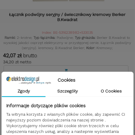
Łącznik podwójny seryjny / świecznikowy kremowy Berker
B.Kwadrat
Index: BE-5316238982+533035
Ramki:
2-krotne;
Typ łącznika:
Podwójne;
Typ gniazda:
Berker B.Kwadrat to
wysokiej jakości osprzęt elektryczny w przystępnej cenie. Łącznik podwójny
(seryjny). kremowy. B.Kwadrat Berker;
Kolor:
Kremowy;
42,07 zł
brutto
34,20 zł netto
Cookies
Zgody
Szczegóły
O Cookies
Informacje dotyczące plików cookies
Ta witryna korzysta z własnych plików cookie, aby zapewnić Ci
najwyższy poziom doświadczenia na naszej stronie .
Wykorzystujemy również pliki cookie stron trzecich w celu
ulepszenia naszych usług, analizy a nastepnie wyświetlania