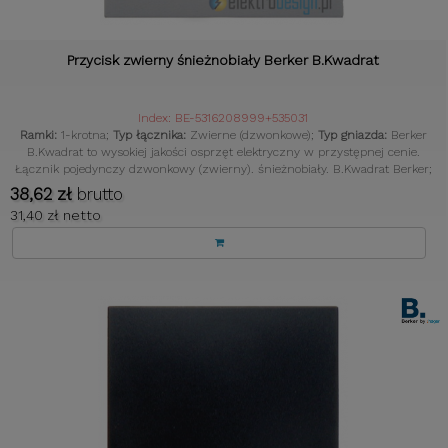
Przycisk zwierny śnieżnobiały Berker B.Kwadrat
Index: BE-5316208999+535031
Ramki:
1-krotna;
Typ łącznika:
Zwierne (dzwonkowe);
Typ gniazda:
Berker
B.Kwadrat to wysokiej jakości osprzęt elektryczny w przystępnej cenie.
Łącznik pojedynczy dzwonkowy (zwierny). śnieżnobiały. B.Kwadrat Berker;
Kolor:
Biały;
38,62 zł
brutto
31,40 zł netto