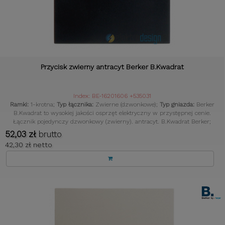
Przycisk zwierny antracyt Berker B.Kwadrat
Index: BE-16201606 +535031
Ramki:
1-krotna;
Typ łącznika:
Zwierne (dzwonkowe);
Typ gniazda:
Berker
B.Kwadrat to wysokiej jakości osprzęt elektryczny w przystępnej cenie.
Łącznik pojedynczy dzwonkowy (zwierny). antracyt. B.Kwadrat Berker;
Kolor:
Antracyt;
52,03 zł
brutto
42,30 zł netto