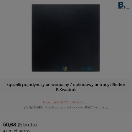
Łącznik pojedynczy uniwersalny / schodowy antracyt Berker
B.Kwadrat
Index: BE-16201606+533036
Typ łącznika:
Pojedyncze / schodowe;
Kolor:
Antracyt;
50,68 zł
brutto
41,20 zł netto