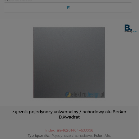
Łącznik pojedynczy uniwersalny / schodowy alu Berker
B.Kwadrat
Index: BE-16201404+533036
Typ łącznika:
Pojedyncze / schodowe;
Kolor:
Alu;