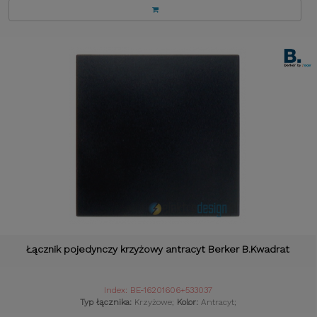
Łącznik pojedynczy krzyżowy antracyt Berker B.Kwadrat
Index: BE-16201606+533037
Typ łącznika:
Krzyżowe;
Kolor:
Antracyt;