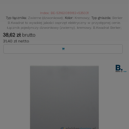
Index: BE-5316208982+535031
Typ łącznika:
Zwierne (dzwonkowe);
Kolor:
Kremowy;
Typ gniazda:
Berker
B.Kwadrat to wysokiej jakości osprzęt elektryczny w przystępnej cenie.
Łącznik pojedynczy dzwonkowy (zwierny). kremowy. B.Kwadrat Berker;
38,62 zł
brutto
31,40 zł netto