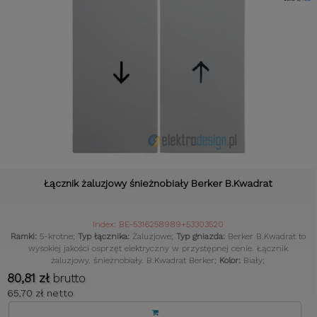
Łącznik żaluzjowy śnieżnobiały Berker B.Kwadrat
Index: BE-5316258989+53303520
Ramki:
5-krotne;
Typ łącznika:
Żaluzjowe;
Typ gniazda:
Berker B.Kwadrat to
wysokiej jakości osprzęt elektryczny w przystępnej cenie. Łącznik
żaluzjowy. śnieżnobiały. B.Kwadrat Berker;
Kolor:
Biały;
80,81 zł
brutto
65,70 zł netto