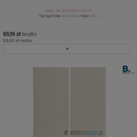
Index: BE-16201404+533037
Typ łącznika:
Krzyżowe;
Kolor:
Alu;
65,19 zł
brutto
53,00 zł netto