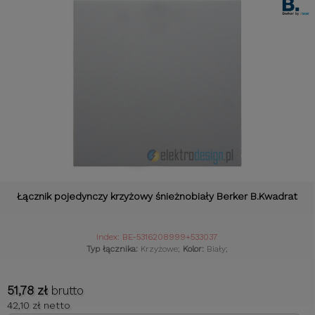
Łącznik pojedynczy krzyżowy śnieżnobiały Berker B.Kwadrat
Index: BE-5316208999+533037
Typ łącznika:
Krzyżowe;
Kolor:
Biały;
51,78 zł
brutto
42,10 zł netto