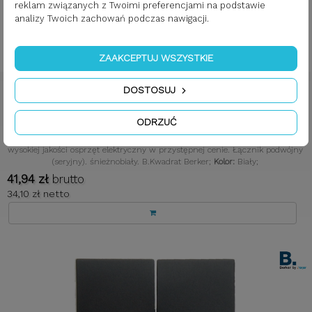
reklam związanych z Twoimi preferencjami na podstawie
analizy Twoich zachowań podczas nawigacji.
ZAAKCEPTUJ WSZYSTKIE
Łącznik podwójny seryjny / świecznikowy śnieżnobiały Berker
DOSTOSUJ
B.Kwadrat
ODRZUĆ
Index: BE-5316238989+533035
Ramki:
3-krotne;
Typ łącznika:
Podwójne;
Typ gniazda:
Berker B.Kwadrat to
wysokiej jakości osprzęt elektryczny w przystępnej cenie. Łącznik podwójny
(seryjny). śnieżnobiały. B.Kwadrat Berker;
Kolor:
Biały;
41,94 zł
brutto
34,10 zł netto