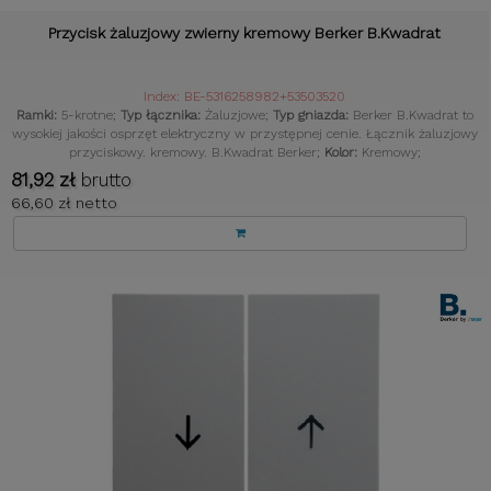
Przycisk żaluzjowy zwierny kremowy Berker B.Kwadrat
Index: BE-5316258982+53503520
Ramki:
5-krotne;
Typ łącznika:
Żaluzjowe;
Typ gniazda:
Berker B.Kwadrat to
wysokiej jakości osprzęt elektryczny w przystępnej cenie. Łącznik żaluzjowy
przyciskowy. kremowy. B.Kwadrat Berker;
Kolor:
Kremowy;
81,92 zł
brutto
66,60 zł netto