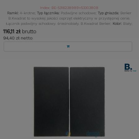
Index: BE-5316238989+53303808
Ramki:
4-krotne;
Typ łącznika:
Podwójne schodowe;
Typ gniazda:
Berker
B.Kwadrat to wysokiej jakości osprzęt elektryczny w przystępnej cenie.
Łącznik podwójny schodowy. śnieżnobiały. B.Kwadrat Berker;
Kolor:
Biały;
116,11 zł
brutto
94,40 zł netto