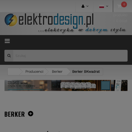
0
0
produktów
- 0.00zł
Menu
Producenci
Berker
Berker BKwadrat
BERKER