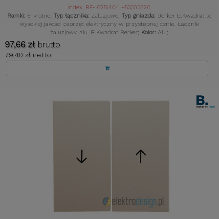
Index: BE-16251404 +53303520
Ramki:
5-krotne;
Typ łącznika:
Żaluzjowe;
Typ gniazda:
Berker B.Kwadrat to
wysokiej jakości osprzęt elektryczny w przystępnej cenie. Łącznik
żaluzjowy. alu. B.Kwadrat Berker;
Kolor:
Alu;
97,66 zł
brutto
79,40 zł netto