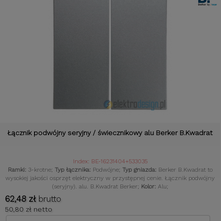
Łącznik podwójny seryjny / świecznikowy alu Berker B.Kwadrat
Index: BE-16231404+533035
Ramki:
3-krotne;
Typ łącznika:
Podwójne;
Typ gniazda:
Berker B.Kwadrat to
wysokiej jakości osprzęt elektryczny w przystępnej cenie. Łącznik podwójny
(seryjny). alu. B.Kwadrat Berker;
Kolor:
Alu;
62,48 zł
brutto
50,80 zł netto