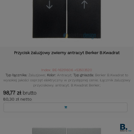
Przycisk żaluzjowy zwierny antracyt Berker B.Kwadrat
Index: BE-16251606 +53503520
Typ łącznika:
Żaluzjowe;
Kolor:
Antracyt;
Typ gniazda:
Berker B.Kwadrat to
wysokiej jakości osprzęt elektryczny w przystępnej cenie. Łącznik żaluzjowy
przyciskowy. antracyt. B.Kwadrat Berker;
98,77 zł
brutto
80,30 zł netto