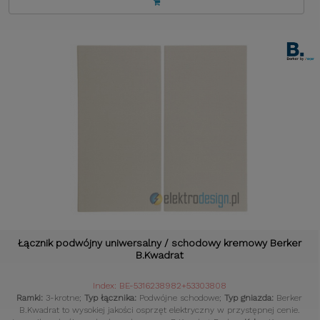
Łącznik podwójny uniwersalny / schodowy kremowy Berker
B.Kwadrat
Index: BE-5316238982+53303808
Ramki:
3-krotne;
Typ łącznika:
Podwójne schodowe;
Typ gniazda:
Berker
B.Kwadrat to wysokiej jakości osprzęt elektryczny w przystępnej cenie.