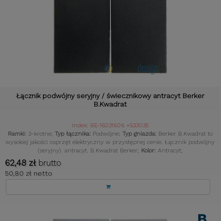
Łącznik podwójny seryjny / świecznikowy antracyt Berker
B.Kwadrat
Index: BE-16231606 +533035
Ramki:
3-krotne;
Typ łącznika:
Podwójne;
Typ gniazda:
Berker B.Kwadrat to
wysokiej jakości osprzęt elektryczny w przystępnej cenie. Łącznik podwójny
(seryjny). antracyt. B.Kwadrat Berker;
Kolor:
Antracyt;
62,48 zł
brutto
50,80 zł netto