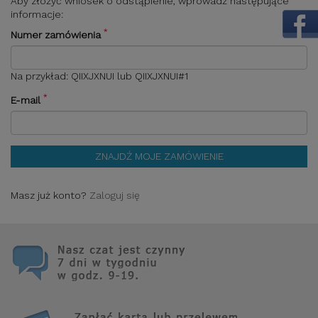
Aby złożyć wniosek o odstąpienie, wprowadź następujące
informacje:
*
Numer zamówienia
Na przykład: QIIXJXNUI lub QIIXJXNUI#1
*
E-mail
ZNAJDŹ MOJE ZAMÓWIENIE
Masz już konto?
Zaloguj się