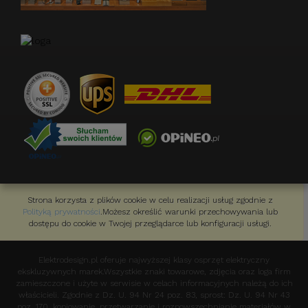
Strona korzysta z plików cookie w celu realizacji usług zgodnie z
Polityką prywatności
.Możesz określić warunki przechowywania lub
dostępu do cookie w Twojej przeglądarce lub konfiguracji usługi.
Elektrodesign.pl oferuje najwyższej klasy osprzęt elektryczny
ekskluzywnych marek.Wszystkie znaki towarowe, zdjęcia oraz loga firm
zamieszczone i użyte w serwisie w celach informacyjnych należą do ich
właścicieli. Zgodnie z Dz. U. 94 Nr 24 poz. 83, sprost: Dz. U. 94 Nr 43
poz. 170, kopiowanie, przetwarzanie i rozpowszechnianie materiałów w