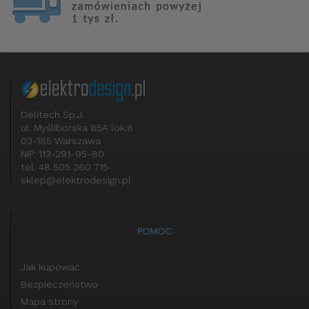
Delitech Sp.J.
ul. Myśliborska 85A lok.8
03-185 Warszawa
NIP: 113-291-95-80
tel. 48 505 260 715
sklep@elektrodesign.pl
POMOC
Jak kupować
Bezpieczeństwo
Mapa strony