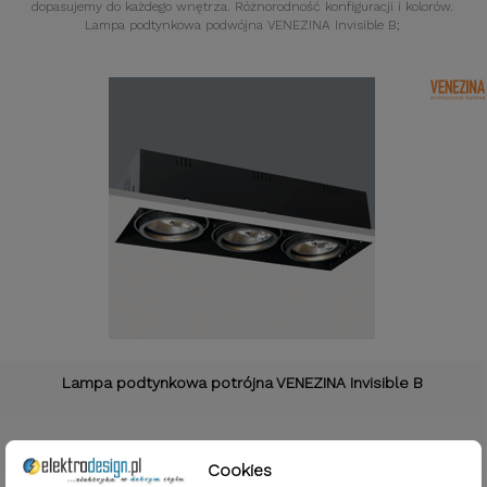
dopasujemy do każdego wnętrza. Różnorodność konfiguracji i kolorów.
Lampa podtynkowa podwójna VENEZINA Invisible B;
Lampa podtynkowa potrójna VENEZINA Invisible B
Index: R1359B
Typ gniazda:
Ekskluzywne lampy Venezina. Oświetlenie Venezina
Cookies
dopasujemy do każdego wnętrza. Różnorodność konfiguracji i kolorów.