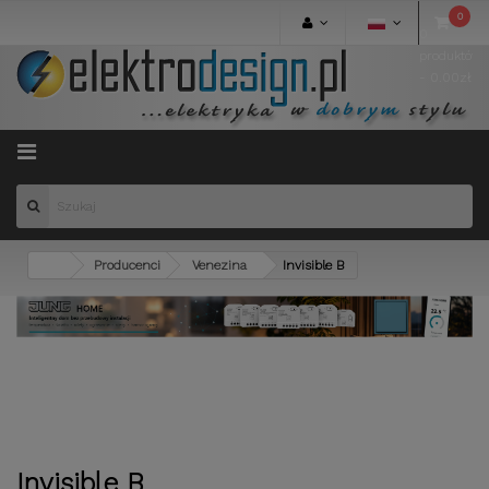
0
0
produktów
- 0.00zł
Menu
Producenci
Venezina
Invisible B
Invisible B