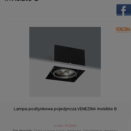
Lampa podtynkowa pojedyncza VENEZINA Invisible B
Index: R1339B
Typ gniazda:
Ekskluzywne lampy Venezina. Oświetlenie Venezina