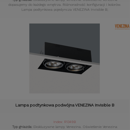
dopasujemy do każdego wnętrza. Różnorodność konfiguracji i kolorów.
Lampa podtynkowa pojedyncza VENEZINA Invisible B;
Lampa podtynkowa podwójna VENEZINA Invisible B
Index: R1349B
Typ gniazda:
Ekskluzywne lampy Venezina. Oświetlenie Venezina