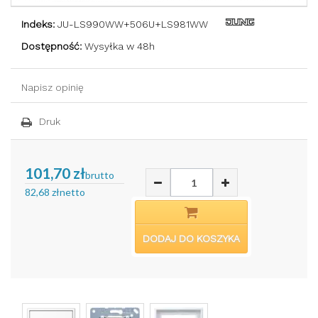
Indeks:
JU-LS990WW+506U+LS981WW
Dostępność:
Wysyłka w 48h
Napisz opinię
Druk
101,70 zł
brutto
82,68 zł
netto
DODAJ DO KOSZYKA