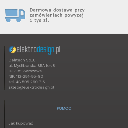
Delitech Sp.J.
ul. Myśliborska 85A lok.8
03-185 Warszawa
NIP: 113-291-95-80
tel. 48 505 260 715
sklep@elektrodesign.pl
POMOC
Jak kupować