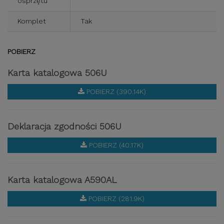
osprzętu
Komplet
Tak
POBIERZ
Karta katalogowa 506U
POBIERZ (390.14K)
Deklaracja zgodności 506U
POBIERZ (40.17K)
Karta katalogowa A590AL
POBIERZ (281.9K)