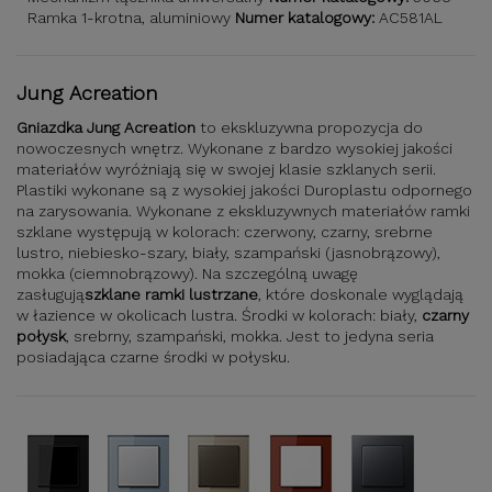
Ramka 1-krotna, aluminiowy
Numer katalogowy:
AC581AL
Jung Acreation
Gniazdka Jung Acreation
to ekskluzywna propozycja do
nowoczesnych wnętrz. Wykonane z bardzo wysokiej jakości
materiałów wyróżniają się w swojej klasie szklanych serii.
Plastiki wykonane są z wysokiej jakości Duroplastu odpornego
na zarysowania. Wykonane z ekskluzywnych materiałów ramki
szklane występują w kolorach: czerwony, czarny, srebrne
lustro, niebiesko-szary, biały, szampański (jasnobrązowy),
mokka (ciemnobrązowy). Na szczególną uwagę
zasługują
szklane ramki lustrzane
, które doskonale wyglądają
w łazience w okolicach lustra. Środki w kolorach: biały,
czarny
połysk
, srebrny, szampański, mokka. Jest to jedyna seria
posiadająca czarne środki w połysku.