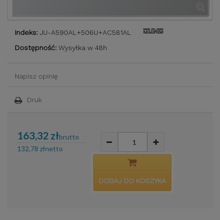
Indeks:
JU-A590AL+506U+AC581AL
Dostępność:
Wysyłka w 48h
Napisz opinię
Druk
163,32 zł
brutto
132,78 zł
netto
DODAJ DO KOSZYKA