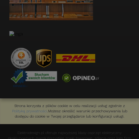
Strona korzysta z plików cookie w celu realizacji usług zgodnie z
Polityką prywatności
.Możesz określić warunki przechowywania lub
dostępu do cookie w Twojej przeglądarce lub konfiguracji usługi.
Elektrodesign.pl oferuje najwyższej klasy osprzęt elektryczny
ekskluzywnych marek.Wszystkie znaki towarowe, zdjęcia oraz loga firm