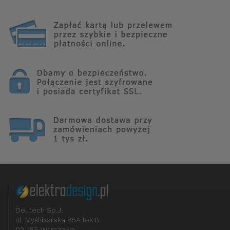
Delitech Sp.J.
ul. Myśliborska 85A lok.8
03-185 Warszawa