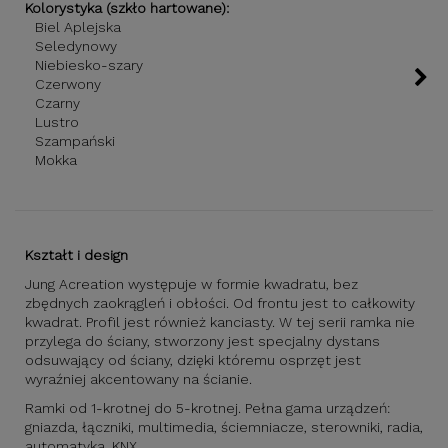
Kolorystyka (szkło hartowane):
Biel Aplejska
Seledynowy
Niebiesko-szary
Czerwony
Czarny
Lustro
Szampański
Mokka
Kształt i design
Jung Acreation występuje w formie kwadratu, bez
zbędnych zaokrągleń i obłości. Od frontu jest to całkowity
kwadrat. Profil jest również kanciasty. W tej serii ramka nie
przylega do ściany, stworzony jest specjalny dystans
odsuwający od ściany, dzięki któremu osprzęt jest
wyraźniej akcentowany na ścianie.
Ramki od 1-krotnej do 5-krotnej. Pełna gama urządzeń:
gniazda, łączniki, multimedia, ściemniacze, sterowniki, radia,
automatyka, KNX.