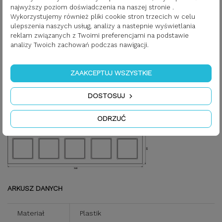
Wymiary serii Acreation.
najwyższy poziom doświadczenia na naszej stronie .
Wykorzystujemy również pliki cookie stron trzecich w celu
*z wyłączeniem koloru antracytowego, który jest kilka mm
ulepszenia naszych usług, analizy a nastepnie wyświetlania
większy.
reklam związanych z Twoimi preferencjami na podstawie
analizy Twoich zachowań podczas nawigacji.
ZAAKCEPTUJ WSZYSTKIE
DOSTOSUJ
ODRZUĆ
ARKUSZ DANYCH
Materiał
Plastik