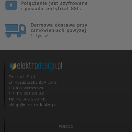
Delitech Sp.J.
ul. Myśliborska 85A lok.8
03-185 Warszawa
NIP: 113-291-95-80
tel. 48 505 260 715
sklep@elektrodesign.pl
POMOC