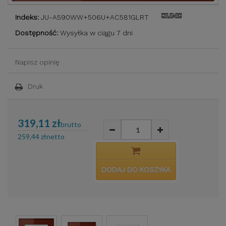
Indeks:
JU-A590WW+506U+AC581GLRT
Dostępność:
Wysyłka w ciągu 7 dni
Napisz opinię
Druk
319,11 zł
brutto
259,44 zł
netto
DODAJ DO KOSZYKA