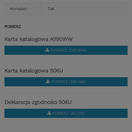
Komplet
Tak
POBIERZ
Karta katalogowa A590WW
POBIERZ (292.95K)
Karta katalogowa 506U
POBIERZ (390.14K)
Deklaracja zgodności 506U
POBIERZ (40.17K)