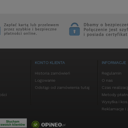
KONTO KLIENTA
INFORMACJE
Historia zamówień
Regulamin
Logowanie
O nas
Odstąp od zamówienia tutaj
Czas realizacj
ości
Metody płatn
Wysyłka i ko
Reklamacje i 