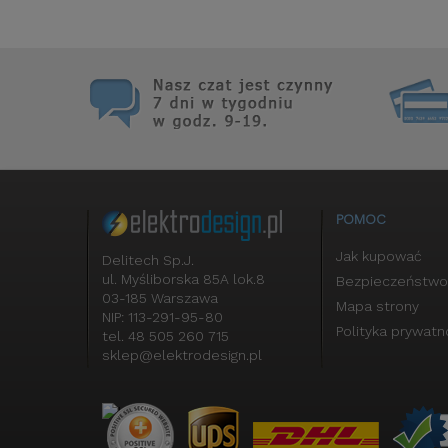
POMOC
Jak kupować
Delitech Sp.J.
ul. Myśliborska 85A lok.8
Bezpieczeństwo
03-185 Warszawa
Mapa strony
NIP: 113-291-95-80
Polityka prywatn
tel. 48 505 260 715
sklep@elektrodesign.pl