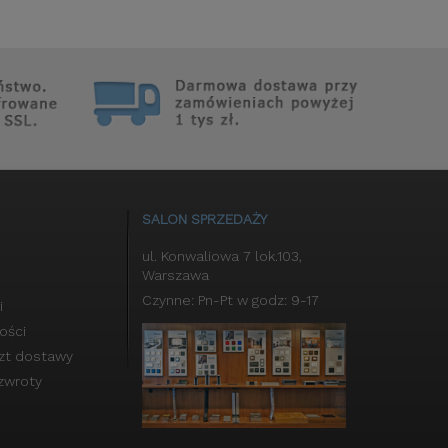
SALON SPRZEDAŻY
ul. Konwaliowa 7 lok.103,
Warszawa
Czynne: Pn-Pt w godz: 9-17
i
ości
szt dostawy
zwroty