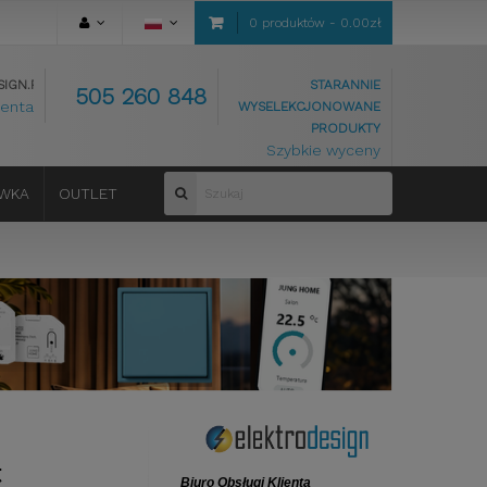
0 produktów - 0.00zł
IGN.PL
STARANNIE
505 260 848
ienta
WYSELEKCJONOWANE
PRODUKTY
Szybkie wyceny
WKA
OUTLET
t
Biuro Obsługi Klienta