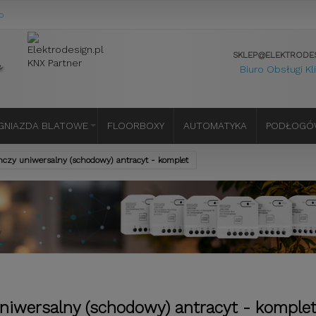
o
SKLEP@ELEKTRODES
Biuro Obsługi Kl
GNIAZDA BLATOWE
FLOORBOXY
AUTOMATYKA
PODŁOGÓ
nczy uniwersalny (schodowy) antracyt - komplet
uniwersalny (schodowy) antracyt - komple