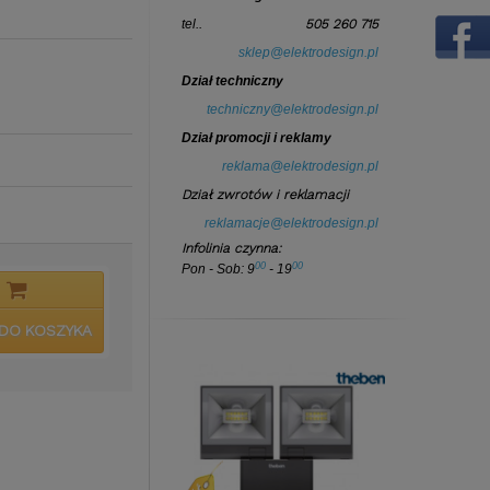
tel..
505 260 715
sklep@elektrodesign.pl
Dział techniczny
techniczny@elektrodesign.pl
Dział promocji i reklamy
reklama@elektrodesign.pl
Dział zwrotów i reklamacji
reklamacje@elektrodesign.pl
Infolinia czynna:
00
00
Pon - Sob:
9
- 19
DO KOSZYKA