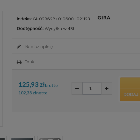
Indeks:
GI-029628+010600+021123
Dostępność:
Wysyłka w 48h
Napisz opinię
Druk
125,93 zł
brutto
102,38 zł
netto
DODAJ 