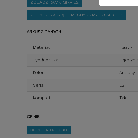
ZOBACZ RAMKI GIRA E2
ZOBACZ PASUJĄCE MECHANIZMY DO SERII E2
ARKUSZ DANYCH
Materiał
Plastik
Typ łącznika
Pojedyn
Kolor
Antracyt
Seria
E2
Komplet
Tak
OPINIE
OCEŃ TEN PRODUKT