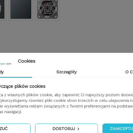
ntracytowy
Cookies
dy
Szczegóły
O C
rsalny/schodowy 10 A 250 V~
towy
yczące plików cookies
sta z własnych plików cookie, aby zapewnić Ci najwyższy poziom doświ
Wykorzystujemy również pliki cookie stron trzecich w celu ulepszenia n
rdzo prosta forma o kwadratowym kształcie, bez żadnych dodatkowyc
nie wyświetlania reklam związanych z Twoimi preferencjami na podstaw
 E2 nie posiada dystansu pomiędzy ścianą a ramką.
 nawigacji.
włączniki.
a E2 jest aktualnie Bestsellerem.
ZUĆ
DOSTOSUJ
ZAAKCEPTU