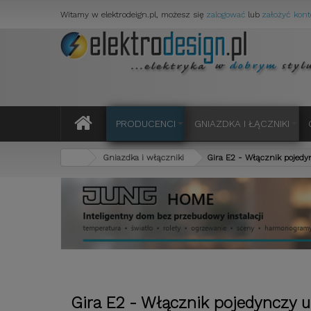
Witamy w elektrodeign.pl, możesz się
zalogować
lub
założyć kont
PRODUCENCI
GNIAZDKA I ŁĄCZNIKI
Gniazdka i włączniki
Gira E2 - Włącznik pojedy
Gira E2 - Włącznik pojedynczy 