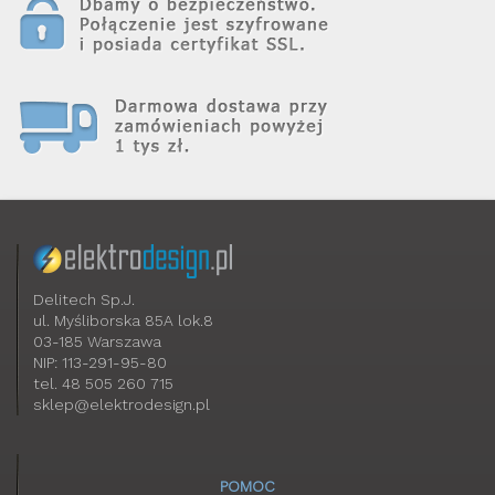
Delitech Sp.J.
ul. Myśliborska 85A lok.8
03-185 Warszawa
NIP: 113-291-95-80
tel. 48 505 260 715
sklep@elektrodesign.pl
POMOC