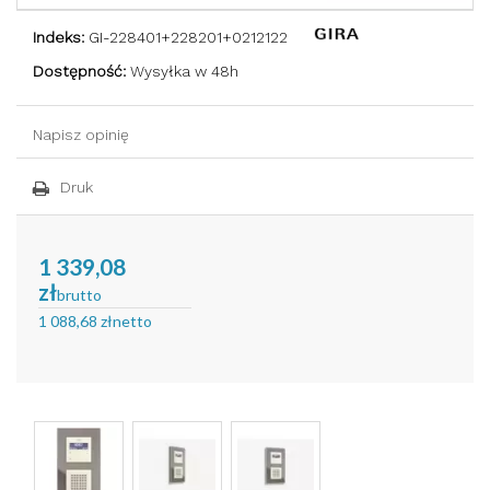
Indeks:
GI-228401+228201+0212122
Dostępność:
Wysyłka w 48h
Napisz opinię
Druk
1 339,08
zł
brutto
1 088,68 zł
netto