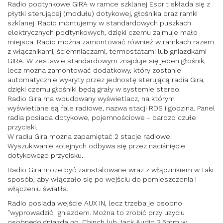
Radio podtynkowe GIRA w ramce szklanej Esprit składa się z
płytki sterującej (modułu) dotykowej, głośnika oraz ramki
szklanej. Radio montujemy w standardowych puszkach
elektrycznych podtynkowych, dzięki czemu zajmuje mało
miejsca. Radio można zamontować również w ramkach razem
z włącznikami, ściemniaczami, termostatami lub gniazdkami
GIRA. W zestawie standardowym znajduje się jeden głośnik,
lecz można zamontować dodatkowy, który zostanie
automatycznie wykryty przez jednostę sterującą radia Gira,
dzięki czemu głośniki będą grały w systemie stereo.
Radio Gira ma wbudowany wyświetlacz, na którym
wyświetlane są fale radiowe, nazwa stacji RDS i godzina. Panel
radia posiada dotykowe, pojemnościowe - bardzo czułe
przyciski.
W radiu Gira można zapamiętać 2 stacje radiowe.
Wyszukiwanie kolejnych odbywa się przez naciśnięcie
dotykowego przycisku.
Radio Gira może być zainstalowane wraz z włącznikiem w taki
sposób, aby włączało się po wejściu do pomieszczenia i
włączeniu światła.
Radio posiada wejście AUX IN, lecz trzeba je osobno
"wyprowadzić" gniazdem. Można to zrobić przy użyciu
osobnego gniazda np. Chinch lub Jack Audio 3,5mm w