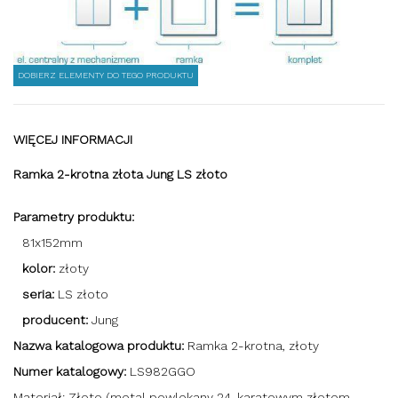
DOBIERZ ELEMENTY DO TEGO PRODUKTU
WIĘCEJ INFORMACJI
Ramka 2-krotna złota Jung LS złoto
Parametry produktu:
81x152mm
kolor:
złoty
seria:
LS złoto
producent:
Jung
Nazwa katalogowa produktu:
Ramka 2-krotna, złoty
Numer katalogowy:
LS982GGO
Materiał: Złoto (metal powlekany 24-karatowym złotem,