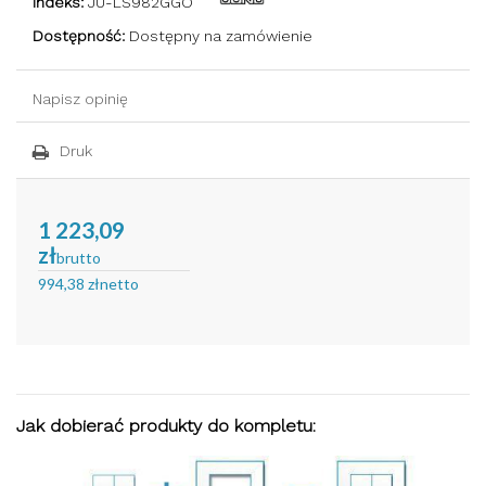
Indeks:
JU-LS982GGO
Dostępność:
Dostępny na zamówienie
Napisz opinię
Druk
1 223,09
zł
brutto
994,38 zł
netto
Jak dobierać produkty do kompletu: