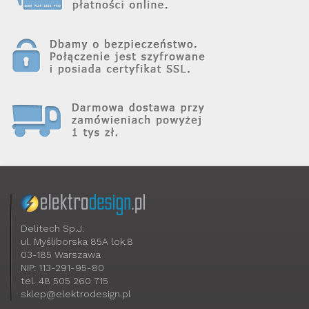
Delitech Sp.J.
ul. Myśliborska 85A lok.8
03-185 Warszawa
NIP: 113-291-95-80
tel. 48 505 260 715
sklep@elektrodesign.pl