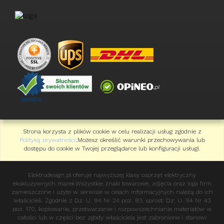
Strona korzysta z plików cookie w celu realizacji usług zgodnie z
Polityką prywatności
.Możesz określić warunki przechowywania lub
dostępu do cookie w Twojej przeglądarce lub konfiguracji usługi.
Elektrodesign.pl oferuje najwyższej klasy osprzęt elektryczny
ekskluzywnych marek.Wszystkie znaki towarowe, zdjęcia oraz loga firm
zamieszczone i użyte w serwisie w celach informacyjnych należą do ich
właścicieli. Zgodnie z Dz. U. 94 Nr 24 poz. 83, sprost: Dz. U. 94 Nr 43
poz. 170, kopiowanie, przetwarzanie i rozpowszechnianie materiałów w
całości lub w części bez zgody właściciela jest zabronione i stanowi