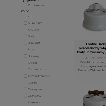
Typ gniazda
Z uziemieniem
Kolor
Alu
Aluminium
Antracyt
Biały
Biały mat
Fontini Garb
porcelanowy włą
Brąz
biały uniwersalny 
knob
Brązowy
Index: FO-30308
Materiał:
porcelana;
Chrom
Biały;
Wykonanie r
Chrom/czarny
Drewno;
Wykonanie ś
Porcelana;
Styl ospr
Chrom/kremowy
Retro;
Komplet:
T
Czarny
Czarny mat
Czerwony
Kremowy