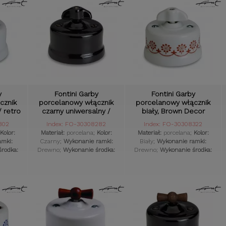
y
Fontini Garby
Fontini Garby
cznik
porcelanowy włącznik
porcelanowy włącznik
/ retro
czarny uniwersalny /
biały, Brown Decor
retro knob
uniwersalny / retro knob
302
Index: FO-30308282
Index: FO-30308322
Kolor:
Materiał:
porcelana;
Kolor:
Materiał:
porcelana;
Kolor:
amki:
Czarny;
Wykonanie ramki:
Biały;
Wykonanie ramki:
rodka:
Drewno;
Wykonanie środka:
Drewno;
Wykonanie środka:
zętu:
Porcelana;
Styl osprzętu:
Porcelana;
Styl osprzętu:
ak;
Retro;
Komplet:
Tak;
Retro;
Komplet:
Tak;