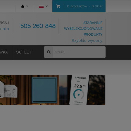
0 produktów - 0.00zł
IGN.PL
STARANNIE
505 260 848
ienta
WYSELEKCJONOWANE
PRODUKTY
Szybkie wyceny
WKA
OUTLET