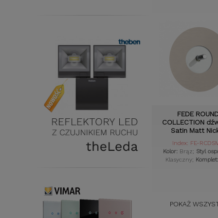
FEDE ROUN
COLLECTION dźw
Satin Matt Nic
Index: FE-RCDS
Kolor:
Brąz;
Styl osp
Klasyczny;
Komplet
POKAŻ WSZYS