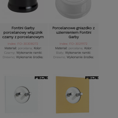
Fontini Garby
Porcelanowe gniazdko z
porcelanowy włącznik
uziemieniem Fontini
czarny z porcelanowym
Garby
pokrętłem
Index: FO-30308272
Index: FO-30211172
Materiał:
porcelana;
Kolor:
Materiał:
porcelana;
Kolor:
Czarny;
Wykonanie ramki:
Biały;
Wykonanie ramki:
Drewno;
Wykonanie środka:
Drewno;
Wykonanie środka:
Porcelana;
Styl osprzętu:
Porcelana;
Styl osprzętu:
Retro;
Komplet:
Tak;
Retro;
Komplet:
Tak;