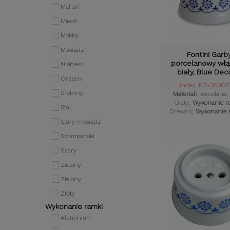
Mahoń
Miedź
Mokka
Mosiądz
Fontini Garb
porcelanowy włą
Niebieski
biały, Blue Dec
Orzech
drewnianym pokr
Index: FO-30308
Srebrny
Materiał:
porcelana;
Biały;
Wykonanie r
Stal
Drewno;
Wykonanie ś
Porcelana;
Styl ospr
Stary mosiądz
Retro;
Komplet:
T
Szampański
Szary
Zielony
Zielony
Złoty
Wykonanie ramki
Aluminium