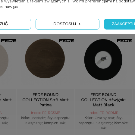
nie wyświetlania reklam związanych z Twoimi preferencjami na podstaw
MN
Index: FE-TCSMP
Index: FE-RCMB
 nawigacji.
rzętu:
Kolor:
Mosiądz;
Styl osprzętu:
Kolor:
Czarny mat;
Styl
:
Tak;
Klasyczny;
Komplet:
Tak;
osprzętu:
Klasyczny;
Komplet:
Tak;
ZUĆ
DOSTOSUJ
ZAAKCEPTU
D
FEDE ROUND
FEDE ROUND
n Matt
COLLECTION Soft Matt
COLLECTION dźwignie
Patina
Matt Black
MN
Index: FE-RCSMP
Index: FE-RCDMB
rzętu:
Kolor:
Mosiądz;
Styl osprzętu:
Kolor:
Czarny mat;
Styl
:
Tak;
Klasyczny;
Komplet:
Tak;
osprzętu:
Klasyczny;
Komplet:
Tak;