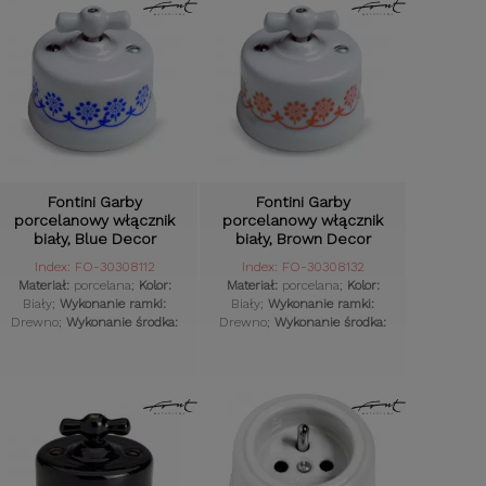
Fontini Garby
Fontini Garby
porcelanowy włącznik
porcelanowy włącznik
biały, Blue Decor
biały, Brown Decor
uniwersalny
uniwersalny
Index: FO-30308112
Index: FO-30308132
Materiał:
porcelana;
Kolor:
Materiał:
porcelana;
Kolor:
Biały;
Wykonanie ramki:
Biały;
Wykonanie ramki:
Drewno;
Wykonanie środka:
Drewno;
Wykonanie środka:
Porcelana;
Styl osprzętu:
Porcelana;
Styl osprzętu:
Retro;
Komplet:
Tak;
Retro;
Komplet:
Tak;