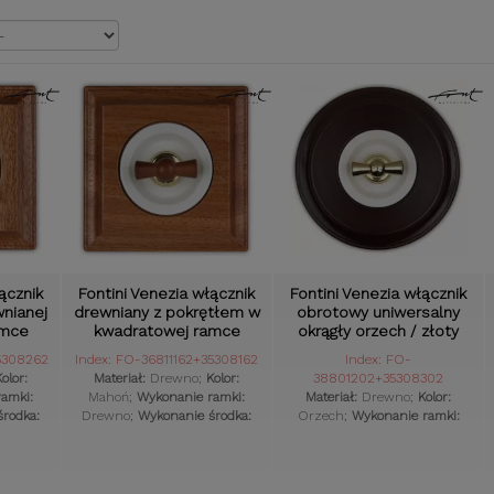
Pokazać
ącznik
Fontini Venezia włącznik
Fontini Venezia włącznik
nianej
drewniany z pokrętłem w
obrotowy uniwersalny
amce
kwadratowej ramce
okrągły orzech / złoty
5308262
Index: FO-36811162+35308162
Index: FO-
olor:
Materiał:
Drewno;
Kolor:
38801202+35308302
amki:
Mahoń;
Wykonanie ramki:
Materiał:
Drewno;
Kolor:
rodka:
Drewno;
Wykonanie środka:
Orzech;
Wykonanie ramki:
:
Retro;
Plastik;
Styl osprzętu:
Retro;
Drewno;
Wykonanie środka:
Komplet:
Tak;
Plastik;
Styl osprzętu:
Retro;
Komplet:
Tak;