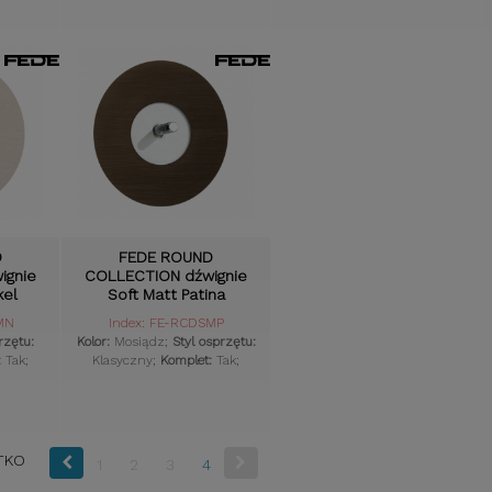
D
FEDE ROUND
ignie
COLLECTION dźwignie
kel
Soft Matt Patina
MN
Index: FE-RCDSMP
rzętu:
Kolor:
Mosiądz;
Styl osprzętu:
:
Tak;
Klasyczny;
Komplet:
Tak;
TKO
1
2
3
4