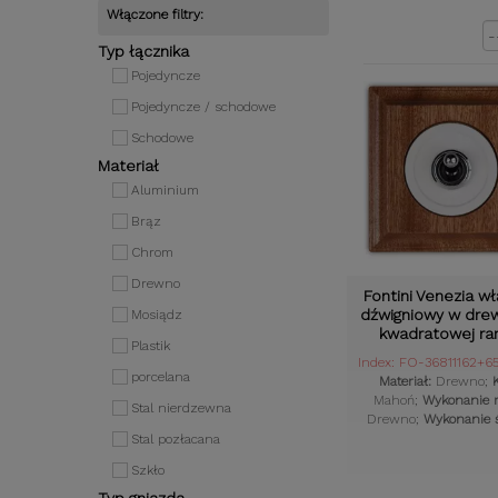
Włączone filtry:
Sortuj według
Typ łącznika
Pojedyncze
Pojedyncze / schodowe
Schodowe
Materiał
Aluminium
Brąz
Chrom
Drewno
Fontini Venezia wł
dźwigniowy w drew
Mosiądz
kwadratowej r
Plastik
Index: FO-36811162+6
porcelana
Materiał:
Drewno;
K
Mahoń;
Wykonanie r
Stal nierdzewna
Drewno;
Wykonanie ś
Plastik;
Styl osprzętu
Stal pozłacana
Komplet:
Tak;
Szkło