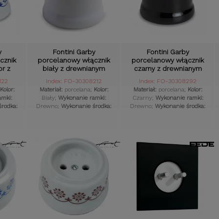
y
Fontini Garby
Fontini Garby
cznik
porcelanowy włącznik
porcelanowy włącznik
or z
biały z drewnianym
czarny z drewnianym
ętłem
pokrętłem
pokrętłem
122
Index: FO-30308212
Index: FO-30308292
Kolor:
Materiał:
porcelana;
Kolor:
Materiał:
porcelana;
Kolor:
amki:
Biały;
Wykonanie ramki:
Czarny;
Wykonanie ramki:
rodka:
Drewno;
Wykonanie środka:
Drewno;
Wykonanie środka:
zętu:
Porcelana;
Styl osprzętu:
Porcelana;
Styl osprzętu:
ak;
Retro;
Komplet:
Tak;
Retro;
Komplet:
Tak;