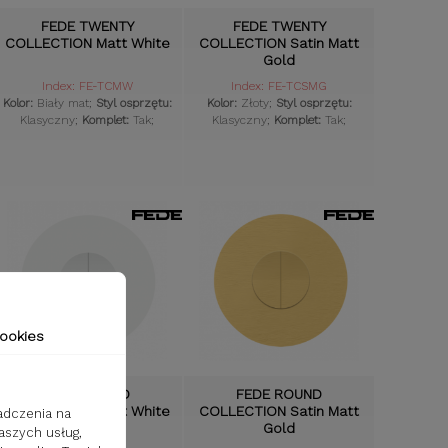
FEDE TWENTY
FEDE TWENTY
COLLECTION Matt White
COLLECTION Satin Matt
Gold
Index: FE-TCMW
Index: FE-TCSMG
Kolor:
Biały mat;
Styl osprzętu:
Kolor:
Złoty;
Styl osprzętu:
Klasyczny;
Komplet:
Tak;
Klasyczny;
Komplet:
Tak;
ookies
FEDE ROUND
FEDE ROUND
COLLECTION Matt White
COLLECTION Satin Matt
adczenia na
Gold
aszych usług,