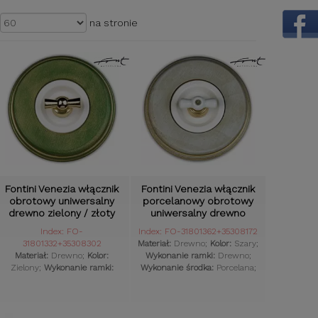
na stronie
Fontini Venezia włącznik
Fontini Venezia włącznik
obrotowy uniwersalny
porcelanowy obrotowy
drewno zielony / złoty
uniwersalny drewno
szarozłoty
Index: FO-
Index: FO-31801362+35308172
31801332+35308302
Materiał:
Drewno;
Kolor:
Szary;
Materiał:
Drewno;
Kolor:
Wykonanie ramki:
Drewno;
Zielony;
Wykonanie ramki:
Wykonanie środka:
Porcelana;
Drewno;
Wykonanie środka:
Styl osprzętu:
Retro;
Komplet:
Plastik;
Styl osprzętu:
Retro;
Tak;
Komplet:
Tak;