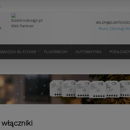
o
SKLEP@ELEKTRODES
Biuro Obsługi Kl
GNIAZDA BLATOWE
FLOORBOXY
AUTOMATYKA
PODŁOGÓ
 włączniki