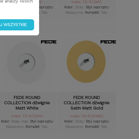
ie analizy Twoich
Index: FE-RCMW
Index: FE-RCSMG
Kolor:
Biały mat;
Styl osprzętu:
Kolor:
Złoty;
Styl osprzętu:
Klasyczny;
Komplet:
Tak;
Klasyczny;
Komplet:
Tak;
J WSZYSTKIE
FEDE ROUND
FEDE ROUND
COLLECTION dźwignie
COLLECTION dźwignie
Matt White
Satin Matt Gold
Index: FE-RCDMW
Index: FE-RCDSMG
Kolor:
Biały mat;
Styl osprzętu:
Kolor:
Złoty;
Styl osprzętu:
Klasyczny;
Komplet:
Tak;
Klasyczny;
Komplet:
Tak;